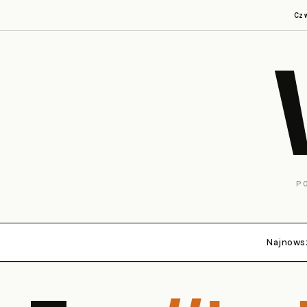
Cz
P
Najnows