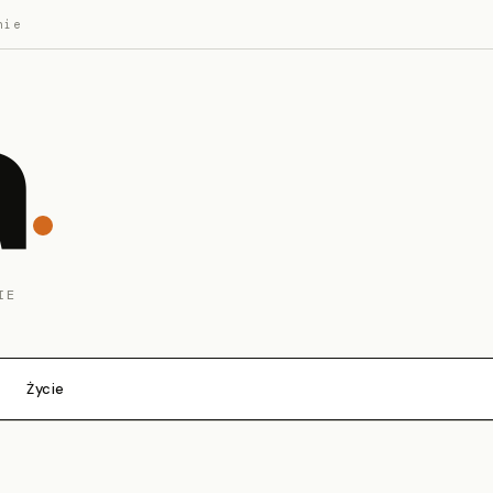
nie
a
IE
Życie