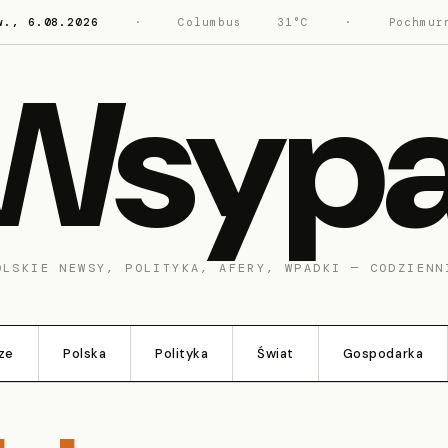
w., 6.08.2026
·
Columbus
31°C
·
Pochmur
Wsyp
OLSKIE NEWSY, POLITYKA, AFERY, WPADKI — CODZIENN
ze
Polska
Polityka
Świat
Gospodarka