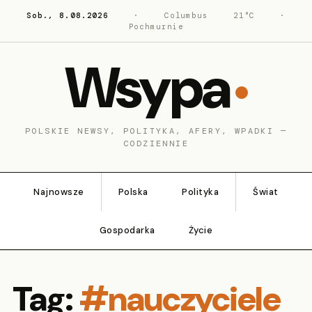
Sob., 8.08.2026
·
Columbus
21°C
·
Pochmurnie
Wsypa
POLSKIE NEWSY, POLITYKA, AFERY, WPADKI —
CODZIENNIE
Najnowsze
Polska
Polityka
Świat
Gospodarka
Życie
Tag:
#nauczyciele