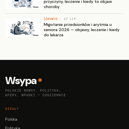
przyczyny, leczenie i kiedy to objaw
choroby
ZDROWIE
· 27 LIP
Migotanie przedsionków i arytmia u
seniora 2026 — objawy, leczenie i kiedy
do lekarza
Wsypa
POLSKIE NEWSY, POLITYKA,
AFERY, WPADKI — CODZIENNIE
DZIAŁY
Polska
Polityka