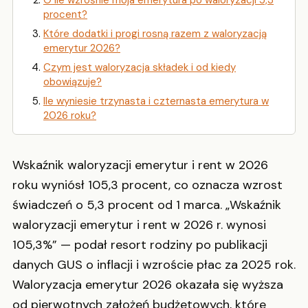
O ile wzrośnie moja emerytura po waloryzacji 5,3
procent?
Które dodatki i progi rosną razem z waloryzacją
emerytur 2026?
Czym jest waloryzacja składek i od kiedy
obowiązuje?
Ile wyniesie trzynasta i czternasta emerytura w
2026 roku?
Wskaźnik waloryzacji emerytur i rent w 2026
roku wyniósł 105,3 procent, co oznacza wzrost
świadczeń o 5,3 procent od 1 marca. „Wskaźnik
waloryzacji emerytur i rent w 2026 r. wynosi
105,3%” — podał resort rodziny po publikacji
danych GUS o inflacji i wzroście płac za 2025 rok.
Waloryzacja emerytur 2026 okazała się wyższa
od pierwotnych założeń budżetowych, które