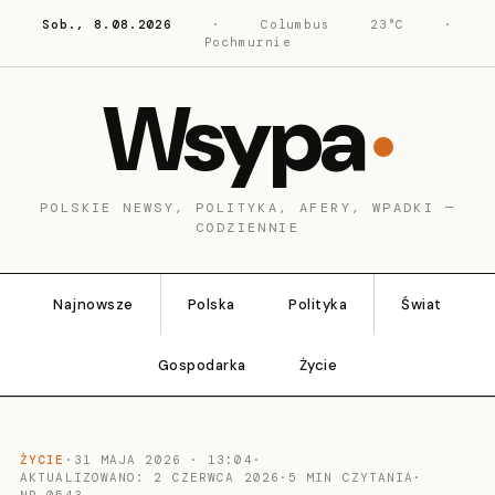
Sob., 8.08.2026
·
Columbus
23°C
·
Pochmurnie
Wsypa
POLSKIE NEWSY, POLITYKA, AFERY, WPADKI —
CODZIENNIE
Najnowsze
Polska
Polityka
Świat
Gospodarka
Życie
ŻYCIE
·
31 MAJA 2026 · 13:04
·
AKTUALIZOWANO: 2 CZERWCA 2026
·
5 MIN CZYTANIA
·