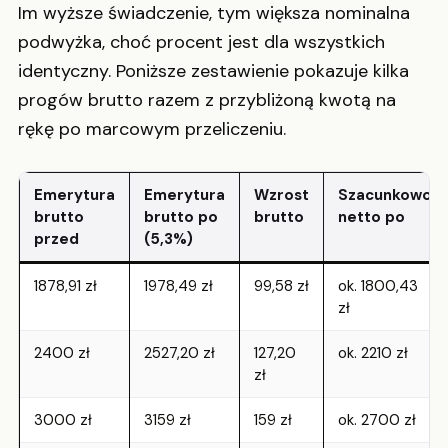
Im wyższe świadczenie, tym większa nominalna
podwyżka, choć procent jest dla wszystkich
identyczny. Poniższe zestawienie pokazuje kilka
progów brutto razem z przybliżoną kwotą na
rękę po marcowym przeliczeniu.
Emerytura
Emerytura
Wzrost
Szacunkowo
brutto
brutto po
brutto
netto po
przed
(5,3%)
1878,91 zł
1978,49 zł
99,58 zł
ok. 1800,43
zł
2400 zł
2527,20 zł
127,20
ok. 2210 zł
zł
3000 zł
3159 zł
159 zł
ok. 2700 zł