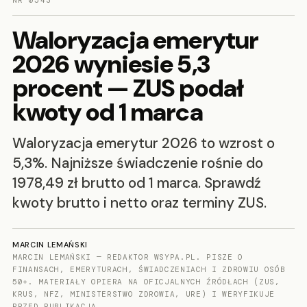
NR 0543
Waloryzacja emerytur
2026 wyniesie 5,3
procent — ZUS podał
kwoty od 1 marca
Waloryzacja emerytur 2026 to wzrost o
5,3%. Najniższe świadczenie rośnie do
1978,49 zł brutto od 1 marca. Sprawdź
kwoty brutto i netto oraz terminy ZUS.
MARCIN LEMAŃSKI
MARCIN LEMAŃSKI — REDAKTOR WSYPA.PL. PISZE O
FINANSACH, EMERYTURACH, ŚWIADCZENIACH I ZDROWIU OSÓB
50+. MATERIAŁY OPIERA NA OFICJALNYCH ŹRÓDŁACH (ZUS,
KRUS, NFZ, MINISTERSTWO ZDROWIA, URE) I WERYFIKUJE
PRZED PUBLIKACJĄ.